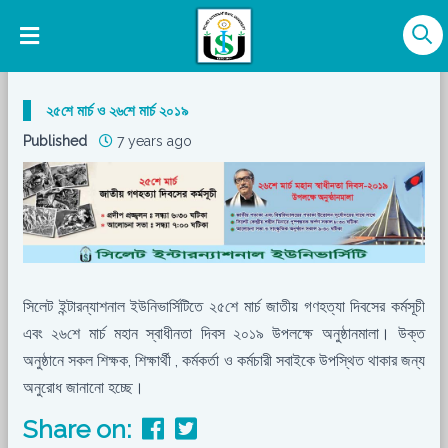
২৫শে মার্চ ও ২৬শে মার্চ ২০১৯
Published
7 years ago
সিলেট ইন্টারন্যাশনাল ইউনিভার্সিটিতে ২৫শে মার্চ জাতীয় গণহত্যা দিবসের কর্মসূচী
এবং ২৬শে মার্চ মহান স্বাধীনতা দিবস ২০১৯ উপলক্ষে অনুষ্ঠানমালা। উক্ত
অনুষ্ঠানে সকল শিক্ষক, শিক্ষার্থী , কর্মকর্তা ও কর্মচারী সবাইকে উপস্থিত থাকার জন্য
অনুরোধ জানানো হচ্ছে।
Share on: