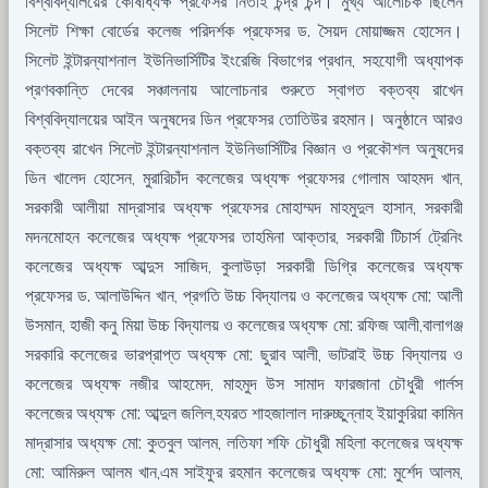
বিশ্ববিদ্যালয়ের কোষাধ্যক্ষ প্রফেসর নিতাই চন্দ্র চন্দ। মুখ্য আলোচক ছিলেন
সিলেট শিক্ষা বোর্ডের কলেজ পরিদর্শক প্রফেসর ড. সৈয়দ মোয়াজ্জম হোসেন।
সিলেট ইন্টারন্যাশনাল ইউনিভার্সিটির ইংরেজি বিভাগের প্রধান, সহযোগী অধ্যাপক
প্রণবকান্তি দেবের সঞ্চালনায় আলোচনার শুরুতে স্বাগত বক্তব্য রাখেন
বিশ্ববিদ্যালয়ের আইন অনুষদের ডিন প্রফেসর তোতিউর রহমান। অনুষ্ঠানে আরও
বক্তব্য রাখেন সিলেট ইন্টারন্যাশনাল ইউনিভার্সিটির বিজ্ঞান ও প্রকৌশল অনুষদের
ডিন খালেদ হোসেন, মুরারিচাঁদ কলেজের অধ্যক্ষ প্রফেসর গোলাম আহমদ খান,
সরকারী আলীয়া মাদ্রাসার অধ্যক্ষ প্রফেসর মোহাম্মদ মাহমুদুল হাসান, সরকারী
মদনমোহন কলেজের অধ্যক্ষ প্রফেসর তাহমিনা আক্তার, সরকারী টিচার্স ট্রেনিং
কলেজের অধ্যক্ষ আব্দুস সাজিদ, কুলাউড়া সরকারী ডিগ্রি কলেজের অধ্যক্ষ
প্রফেসর ড. আলাউদ্দিন খান, প্রগতি উচ্চ বিদ্যালয় ও কলেজের অধ্যক্ষ মো: আলী
উসমান, হাজী কনু মিয়া উচ্চ বিদ্যালয় ও কলেজের অধ্যক্ষ মো: রফিজ আলী,বালাগঞ্জ
সরকারি কলেজের ভারপ্রাপ্ত অধ্যক্ষ মো: ছুরাব আলী, ভাটরাই উচ্চ বিদ্যালয় ও
কলেজের অধ্যক্ষ নজীর আহমেদ, মাহমুদ উস সামাদ ফারজানা চৌধুরী গার্লস
কলেজের অধ্যক্ষ মো: আব্দুল জলিল,হযরত শাহজালাল দারুচ্ছুন্নাহ ইয়াকুরিয়া কামিন
মাদ্রাসার অধ্যক্ষ মো: কুতবুল আলম, লতিফা শফি চৌধুরী মহিলা কলেজের অধ্যক্ষ
মো: আমিরুল আলম খান,এম সাইফুর রহমান কলেজের অধ্যক্ষ মো: মুর্শেদ আলম,