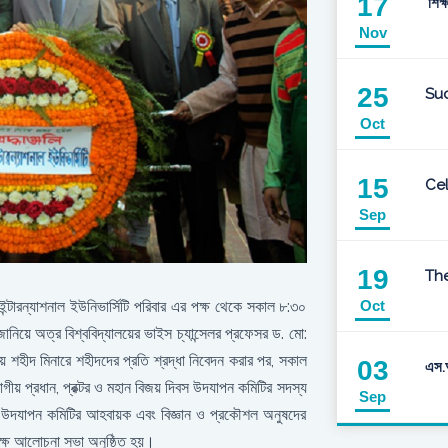
17
'শিক্
Nov
25
Suc
Oct
15
Cel
Sep
19
The
Oct
টারন্যাশনাল ইউনিভার্সিটি পরিবার এর পক্ষ থেকে সকাল ৮:৩০
 জানিয়ে অত্র বিশ্ববিদ্যালয়ের ভাইস চ্যান্সেলর প্রফেসর ড. মো:
রীয় শহীদ মিনারে শহীদদের প্রতি শ্রদ্ধা নিবেদন করার পর, সকাল
03
এস.আ
াগীয় প্রধান, প্রক্টর ও মহান বিজয় দিবস উদযাপন কমিটির সদস্য
Sep
িবস উদযাপন কমিটির আহবায়ক এবং বিজ্ঞান ও প্রকৌশল অনুষদের
ষে আলোচনা সভা অনুষ্ঠিত হয়।