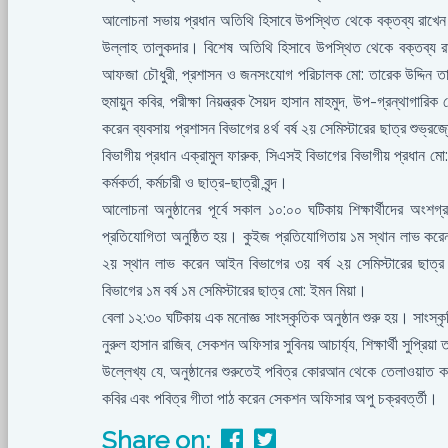
আলোচনা সভায় প্রধান অতিথি হিসাবে উপস্থিত থেকে বক্তব্য রাখেন অ
উল্লাহ তালুকদার। বিশেষ অতিথি হিসাবে উপস্থিত থেকে বক্তব্য রাখ
আফজা চৌধুরী, প্রশাসন ও জনসংযোগ পরিচালক মো: তারেক উদ্দিন ত
হুমায়ুন কবির, পরীক্ষা নিয়ন্ত্রক সৈয়দ হাসান মাহমুদ, উপ-গ্রন্থাগার
করেন ব্যবসায় প্রশাসন বিভাগের ৪র্থ বর্ষ ২য় সেমিস্টারের ছাত্র শুভ
বিভাগীয় প্রধান এক্রামুল ফারুক, সিএসই বিভাগের বিভাগীয় প্রধান মো:
কর্মকর্তা, কর্মচারী ও ছাত্র-ছাত্রী বৃন্দ।
আলোচনা অনুষ্ঠানের পূর্বে সকাল ১০:০০ ঘটিকায় শিক্ষার্থীদের অংশগ্
প্রতিযোগিতা অনুষ্ঠিত হয়। কুইজ প্রতিযোগিতায় ১ম স্থান লাভ করেন আ
২য় স্থান লাভ করেন আইন বিভাগের ৩য় বর্ষ ২য় সেমিস্টারের ছাত
বিভাগের ১ম বর্ষ ১ম সেমিস্টারের ছাত্র মো: ইমন মিয়া।
বেলা ১২:৩০ ঘটিকায় এক মনোজ্ঞ সাংস্কৃতিক অনুষ্ঠান শুরু হয়। সাংস্ক
নুরুল হাসান রাজিব, সেকশন অফিসার সুবিনয় আচার্য্য, শিক্ষার্থী সুপ্রি
উল্লেখ্য যে, অনুষ্ঠানের শুরুতেই পবিত্র কোরআন থেকে তেলাওয়াত 
কবির এবং পবিত্র গীতা পাঠ করেন সেকশন অফিসার অপু চক্রবর্ত্তী।
Share on: