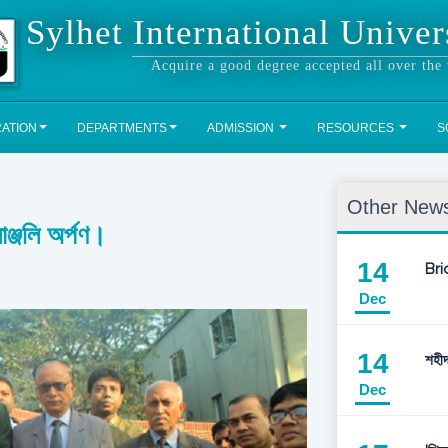
Sylhet International Univer
Acquire a good degree accepted all over the
RATION
DEPARTMENTS
ADMISSION
RESOURCES
S
Other News
ঞ্জলি অর্পণ।
14
Bri
Dec
14
শহীদ
Dec